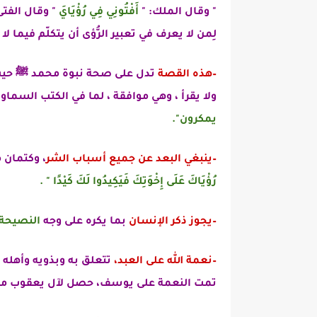
"
وقال الملك: "
أَفْتُونِي فِي رُؤْيَايَ
" وقال الفت
لِمن لا يعرف في تعبير الرُّؤى أن يتكلّم فيما لا
–هذه القصة
تدل على صحة نبوة محمد ﷺ حيث ق
ولا يقرأ ، وهي موافقة ، لما في الكتب السماو
يمكرون".
–ينبغي البعد عن جميع أسباب الشر
، وكتمان
رُؤْيَاكَ عَلَى إِخْوَتِكَ فَيَكِيدُوا لَكَ كَيْدًا " .
–يجوز ذكر الإنسان
بما يكره على وجه
النصيحة
–نعمة الله على العبد،
تتعلق به وبذويه وأهله 
تمت النعمة على يوسف، حصل لآل يعقوب من 