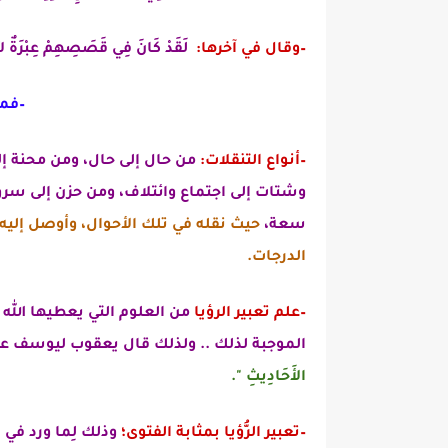
–وقال في آخرها:
لَقَدْ كَانَ فِي قَصَصِهِمْ عِبْرَةٌ لأ
–فمن
–أنواع التنقلات:
من حال إلى حال، ومن محنة إلى
وشتات إلى اجتماع وائتلاف، ومن حزن إلى سرو
سعة،
حيث نقله في تلك الأحوال، وأوصل إليه 
الدرجات.
–علم تعبير الرؤيا
من العلوم التي يعطيها الله
الموجبة لذلك .. ولذلك قال يعقوب ليوسف عل
الأَحَادِيثِ ".
–تعبير الرُّؤيا بمثابة الفتوى؛
وذلك لِما ورد في 