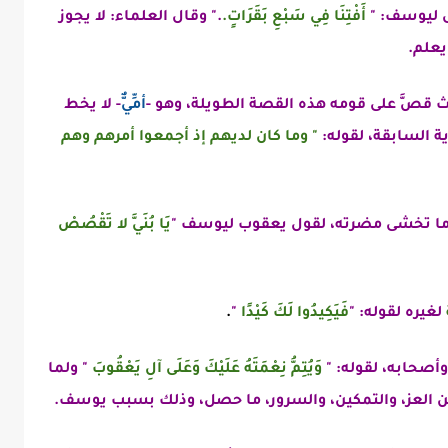
ى ليوسف: "
أَفْتِنَا فِي سَبْعِ بَقَرَاتٍ.
." و
قال العلماء: لا يجوز
 يعلم.
صَّ على قومه هذه القصة الطويلة، وهو -
أمِّيٌّ
- لا يخط
ية السابقة، لقوله:
" وما كان لديهم إذ أجمعوا أمرهم وهم
 ما تخشى مضرته، لقول يعقوب ليوسف "
يَا بُنَيَّ لا تَقْصُصْ
لغيره لقوله: "
فَيَكِيدُوا لَكَ كَيْدًا
"
.
وأصحابه، لقوله: "
وَيُتِمُّ نِعْمَتَهُ عَلَيْكَ وَعَلَى آلِ يَعْقُوبَ
" ولما
العز، والتمكين، والسرور، ما حصل، وذلك بسبب يوسف.