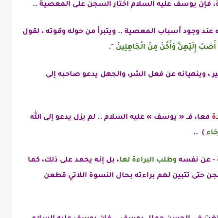
، فإن
يوسف عليه السلام اختار السجن على المعصية ..
 عند وجود أسباب المعصية .. ويتبرأ من حوله وقوته ، لقول
أَصْبُ إِلَيْهِنَّ وَأَكُنْ مِنَ الْجَاهِلِينَ
".
 ، وينهيانه عن فعل الشر، والجهل يدعو صاحبه إلى
ة
معا، فــ « يوسف » عليه السلام .. لم يزل يدعو إلى الله
خاء
) ..
- عن نفسه
وطلب البراءة لها
، بل إنه يحمد على ذلك، كما
ن حتى تتبين لهم براءته بحال النسوة اللاتي قطعن