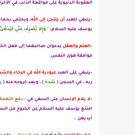
العقوبة الدنيوية على مواقعة الذنب في الآخرة
–ينبغي للعبد
أن يلتجئ إلى الله
، ويحتمي بحماه
يوسف عليه السلام: "
وَإِلا تَصْرِفْ عَنِّي كَيْدَهُنَّ 
–العلم والعقل
يدعوان صاحبهما إلى فعل الخير
موافقة هوى النفس.
–ينبغي على العبد
عبودية الله في الرخاء والشد
ربه ، في السجن (
شدة
) ، وبعد خروجه منه (
ر
–لا يلام الإنسان
على السعي في -
دفع التهمة
امتنع يوسف عليه السلام عن الخروج من السج
أيديهن ..