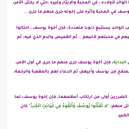
والد لأولاده ، في المحبة والإيثار وغيره ،حتي لا يختل الأمر،
سف في المحبة وآثره على إخوته جرى منهم ما جرى ..
ب الواحد يستتبع ذنوبا متعددة، فإن أخوة يوسف ، احتالوا
بيهم في محبتهم لأخيهم .. ثم القميص والدم الذي فيه، ثم
ص
البداية
، فإن أخوة يوسف جرى منهم ما جرى في أول الأمر،
الصفح من يوسف وأبيهم، ثم الدعاء لهم بالمغفرة والرحمة،
 الضررين أولى من ارتكاب أعظمهما، فإن إخوة يوسف، لما
ئل منهم:
"لا تَقْتُلُوا يُوسُفَ وَأَلْقُوهُ فِي غَيَابَتِ الْجُبِّ"
كان
كبير.