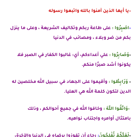
–
يا أيها الذين آمنوا بالله واتبعوا رسوله
–
اصْبِرُوا
:
على طاعة ربكم و
تكاليف الشريعة
، وعلى ما ينزل
بكم من ضر وبلاء ، ومصائب في الدنيا
–
وَصَابِرُوا
:
علي أعداءكم، أي:
غالبوا الكفار في الصبر فلا
يكونوا أشد صبرًا منكم.
–
وَرَابِطُوا
:
وأقيموا على الجهاد في سبيل الله مخلصين له
الدين لتكون كلمة الله هي العليا.
–
وَاتَّقُوا اللَّهَ :
وخافوا الله في جميع أحوالكم ، وذلك
بامتثال
أوامره واجتناب نواهيه.
–
لَعَلَّكُمْ تُفْلِحُونَ
:
رجاء أن تفوزوا برضاه في الدنيا والآخرة،