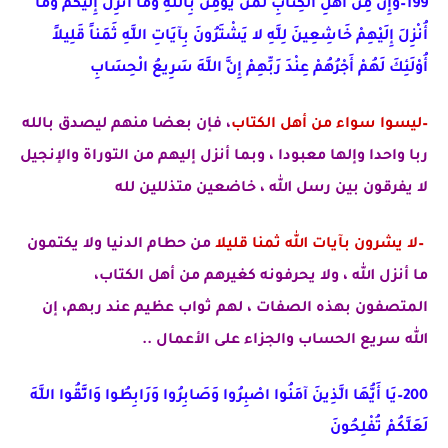
199–وَإِنَّ مِنْ أَهْلِ الْكِتَابِ لَمَنْ يُؤْمِنُ بِاللَّهِ وَمَا أُنْزِلَ إِلَيْكُمْ وَمَا
أُنْزِلَ إِلَيْهِمْ خَاشِعِينَ لِلَّهِ لا يَشْتَرُونَ بِآيَاتِ اللَّهِ ثَمَناً قَلِيلاً
أُوْلَئِكَ لَهُمْ أَجْرُهُمْ عِنْدَ رَبِّهِمْ إِنَّ اللَّهَ سَرِيعُ الْحِسَابِ
–ليسوا سواء من أهل الكتاب
، فإن بعضا منهم ليصدق بالله
ربا واحدا وإلها معبودا ، وبما أنزل إليهم من التوراة والإنجيل
لا يفرقون بين رسل الله ، خاضعين متذللين لله
–لا يشرون بآيات الله ثمنا قليلا
من حطام الدنيا ولا يكتمون
ما أنزل الله ، ولا يحرفونه كغيرهم من أهل الكتاب،
المتصفون
بهذه الصفات ، لهم ثواب عظيم عند ربهم، إن
الله سريع الحساب والجزاء على الأعمال ..
200–يَا أَيُّهَا الَّذِينَ آمَنُوا اصْبِرُوا وَصَابِرُوا وَرَابِطُوا وَاتَّقُوا اللَّهَ
لَعَلَّكُمْ تُفْلِحُونَ