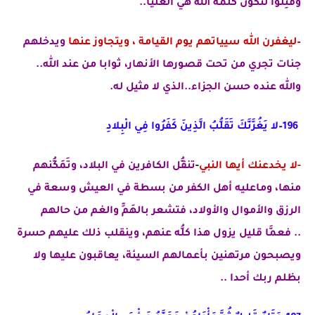
وقُتِلُوا لتكون كلمة الله هي العليا..
–ليغفرن الله سيياتهم يوم القيامة ، ويتجاوز عنها
ويدخلهم
جنات تجري من تحت قصورها الأنهار، ثوابا من عند الله..
والله عنده حسن الجزاء..الذي لا مثيل له.
196–لا يَغُرَّنَّكَ تَقَلُّبُ الَّذِينَ كَفَرُوا فِي الْبِلادِ
-لا يخدعنك أيها النبي
-
تنقُّل الكافرين في البلاد، وتَمَكُّنهم
منها،
وما
عليه أهل الكفر من بسطة في العيش وسعة
في
الرزق والأموال والأولاد، فتشعر بالهَمِّ والغم من حالهم
..
فعمَّا قليل يزول هذا كلُّه عنهم، وينقلب ذلك عليهم حسرة
ويصبحون مرتهنين بأعمالهم السيئة، يعاقبون عليها ولا
بظلم ربك أحدا ..