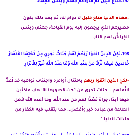
197–مَتَاعٌ قَلِيلٌ ثُمَّ مَأْوَاهُمْ جَهَنَّمُ وَبِئْسَ الْمِهَادُ
–
فهذه الدنيا متاع قليل
لا دوام له، ثم بعد ذلك يكون
مصيرهم الذي يرجعون إليه يوم القيامة: جهنم، وبئس
الفِراشُ لهم النار.
198–لَكِنْ الَّذِينَ اتَّقَوْا رَبَّهُمْ لَهُمْ جَنَّاتٌ تَجْرِي مِنْ تَحْتِهَا الأَنْهَارُ
خَالِدِينَ فِيهَا نُزُلاً مِنْ عِنْدِ اللَّهِ وَمَا عِنْدَ اللَّهِ خَيْرٌ لِلأَبْرَارِ
–لكنِ الذين اتقوا ربهم
بامتثال أوامره واجتناب نواهيه
قد أعدَّ
الله لهم
.. جنات تجري من تحت قصورها الأنهار، ماكثين
فيها أبدًا، جزاءً مُعَدًّا لهم من عند الله، وما أعده الله لأهل
الطاعة من عباده خير وأفضل.. مما يتقلب فيه الكفار من
ملذات الدنيا."