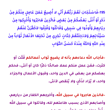
195–فَاسْتَجَابَ لَهُمْ رَبُّهُمْ أَنِّي لا أُضِيعُ عَمَلَ عَامِلٍ مِنْكُمْ مِنْ
ذَكَرٍ أَوْ أُنْثَى بَعْضُكُمْ مِنْ بَعْضٍ فَالَّذِينَ هَاجَرُوا وَأُخْرِجُوا مِنْ
دِيَارِهِمْ وَأُوذُوا فِي سَبِيلِي وَقَاتَلُوا وَقُتِلُوا لأكَفِّرَنَّ عَنْهُمْ
سَيِّئَاتِهِمْ وَلأدْخِلَنَّهُمْ جَنَّاتٍ تَجْرِي مِنْ تَحْتِهَا الأَنْهَارُ ثَوَاباً مِنْ
عِنْدِ اللَّهِ وَاللَّهُ عِنْدَهُ حُسْنُ الثَّوَابِ
–فأجاب الله دعاءهم بأنه لا يضيع ثواب أعمالكم
قَلَّت أو
كثرت، ف
مَن عمل منكم عملا صالحًا ذكرًا كان أو أنثى
، فحكم
بعضكم من بعض في الدين واحد، وقبول الأعمال والجزاء
واحد، لا يُزاد لذَكَرٍ، ولا يُنقص لأنثى.
–فالذين هاجروا في سبيل الله
، وأخرجهم الكفار من ديارهم،
وأصابهم الأذى بسبب طاعتهم لله، وقاتلوا في سبيل الله