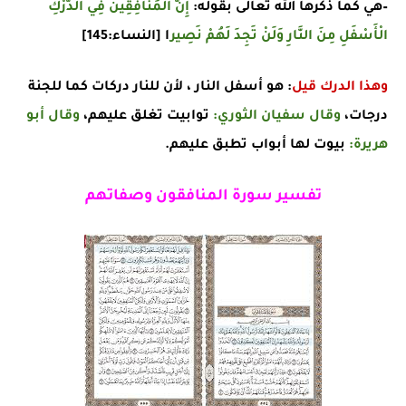
–هي كما ذكرها الله تعالى بقوله:
إِنَّ الْمُنَافِقِينَ فِي الدَّرْكِ
الْأَسْفَلِ مِنَ النَّارِ وَلَنْ تَجِدَ لَهُمْ نَصِير
ا [النساء:145]
وهذا الدرك قيل
: هو أسفل النار ، لأن للنار دركات كما للجنة
درجات،
وقال سفيان الثوري:
توابيت تغلق عليهم،
وقال أبو
هريرة:
بيوت لها أبواب تطبق عليهم.
تفسير سورة المنافقون وصفاتهم