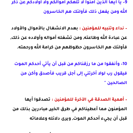
9– يا أيها الذين آمنوا لا تلهكم أموالكم ولا أولادكم عن ذكر
الله ومن يفعل ذلك فأولئك هم الخاسرون
– نداء وتنبيه للمؤمنين :
بعدم الانشغال بالأموال والأولاد
عن عبادة الله وطاعته,
ومن تشغله أمواله وأولاده عن ذلك,
فأولئك هم الخاسرون حظوظهم من كرامة الله ورحمته.
10– وأنفقوا من ما رزقناكم من قبل أن يأتي أحدكم الموت
فيقول رب لولا أخرتني إلى أجل قريب فأصدق وأكن من
الصالحين "
– أهمية الصدقة في الآخرة للمؤمنين :
تصدقوا أيها
المؤمنون مما أعطيناكم في طرق الخير, مبادرين بذلك من
قبل أن يجيء أحدكم الموت, ويرى دلائله وعلاماته