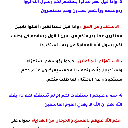
5– وإذا قيل لهم تعالوا يستغفر لكم رسول الله لووا
رءوسهم ورأيتهم يصدون وهم مستكبرون
– الاستكبار عن الحق :
وإذا قيل للمنافقين
: أقبلوا تائبين
معتذرين عما بدر منكم من سيئ القول وسفهه, كي يطلب
لكم رسول الله المغفرة من ربه ..استكبروا
–
الاستهزاء بالمؤمنين
: حركوا رؤوسهم استهزاء
واستكبارا, وأبصرتهم - يا محمد- يعرضون عنك, وهم
مستكبرون عن الامتثال لما طلب منهم.
6– سواء عليهم أأستغفرت لهم أم لم تستغفر لهم لن يغفر
الله لهم إن الله لا يهدي القوم الفاسقين
–
حكم الله عليهم بالفسق و
الحرمان من الهداية:
سواء على