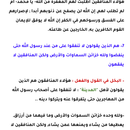
هؤلاء المنافقين أطلبت لهم المغفرة من الله- يا محمد- أم
لم تطلب لهم, إن الله لن يصفح عن ذنوبهم أبدا ; لإصرارهم
على الفسق ورسوخهم في الكفر إن الله لا يوفق للإيمان
القوم الكافرين به, الخارجين عن طاعته.
7– هم الذين يقولون لا تنفقوا على من عند رسول الله حتى
ينفضوا ولله خزائن السماوات والأرض ولكن المنافقين لا
يفقهون
– البخل في القول والفعل :
هؤلاء المنافقون هم الذين
يقولون لأهل
"المدينة"
: لا تنفقوا على أصحاب رسول الله
من المهاجرين حتى يتفرقوا عنه ويتركوا دينه ..
–ولله وحده خزائن السموات والأرض وما فيهما من أرزاق,
يعطيها من يشاء ويمنعها عمن يشاء, ولكن المنافقين لا