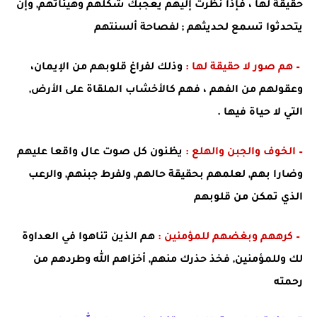
حقيقة لها ، فإ
ذا نظرت إليهم يعجبك شكلهم وهيئاتهم, وإن
يتحدثوا تسمع لحديثهم ; لفصاحة ألسنتهم
– هم
صور لا حقيقة لها :
وذلك لفراغ قلوبهم من الإيمان،
وعقولهم من الفهم ، فهم كالأخشاب الملقاة على الأرض,
التي لا حياة فيها .
– الخوف والجبن والهلع :
يظنون كل صوت عال واقعا عليهم
وضارا بهم, لعلمهم بحقيقة حالهم, ولفرط جبنهم, والرعب
الذي تمكن من قلوبهم
– كرههم وبغضهم للمؤمنين :
هم الذين تناهوا في العداوة
لك وللمؤمنين, فخذ حذرك منهم, أخزاهم الله وطردهم من
رحمته