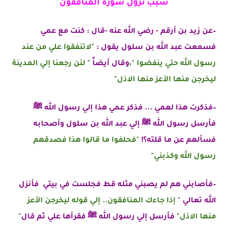
سبب نزول سورة المنافقون
–عن زيد بن أرقم - رضي الله عنه -قال : كنت مع عمي
فسمعت عبد الله بن سلول يقول :
"لاتنفقوا علي من عند
رسول الله حتي ينفضوا "،
وقال أيضاً
" لئن رجعنا إلي المدينة
ليخرجن منها الأعز منها الاذل"
–فذكرت هذا لعمي ...
فذكر عمي هذا إلي رسول الله
ﷺ
ف
أرسل رسول الله
ﷺ
إلي عبد الله بن سلول وأصحابه
فسألهم عن ما قلته؟!
"
فحلفوا ما قالوا هذا فصدقهم
رسول الله وكذبني"
–فأصابني هم لم يصبني مثله قط فجلست في بيتي فأنزل
الله تعالي
" إذا جاءك المنافقون.. إلي قوله ليخرجن الأعز
منها الاذل"
فأرسل إلي رسول الله
ﷺ
فقرأها علي ثم قال
"