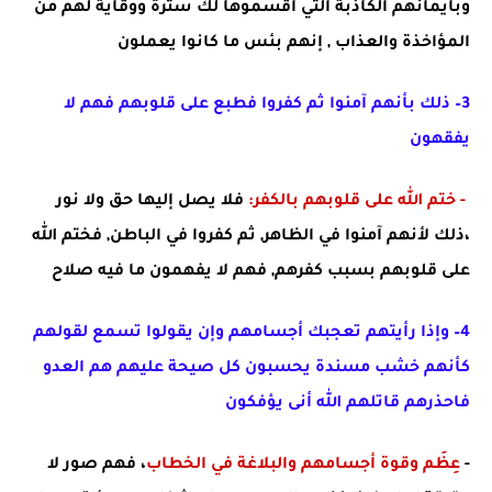
وب
أيمانهم الكاذبة التي أقسموها لك سترة ووقاية لهم من
المؤاخذة والعذاب , إنهم بئس ما كانوا يعملون
3– ذلك بأنهم آمنوا ثم كفروا فطبع على قلوبهم فهم لا
يفقهون
- ختم الله على قلوبهم بالكفر:
فلا يصل إليها حق ولا نور
،
ذلك
لأنهم آمنوا في الظاهر, ثم كفروا في الباطن, فختم الله
على قلوبهم بسبب كفرهم, فهم لا يفهمون ما فيه صلاح
4– وإذا رأيتهم تعجبك أجسامهم وإن يقولوا تسمع لقولهم
كأنهم خشب مسندة يحسبون كل صيحة عليهم هم العدو
فاحذرهم قاتلهم الله أنى يؤفكون
-
عِظَم وقوة أجسامهم والبلاغة في الخطاب
، فهم صور لا