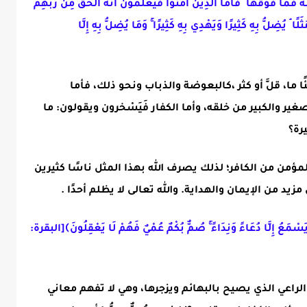
فَمَا فَوْقَهَا ۚ فَأَمَّا الَّذِينَ آمَنُوا فَيَعْلَمُونَ أَنَّهُ الْحَقُّ مِن رَّبِّهِمْ ۖ
ثَلًا ۘ يُضِلُّ بِهِ كَثِيرًا وَيَهْدِي بِهِ كَثِيرًا ۚ وَمَا يُضِلُّ بِهِ إِلَّا
ا، قلَّ أو كثر ،
كالبعوضة والذباب ونحو ذلك، فأما
ير والكبير من خلقه، وأما الكفار فَيَسْخرون ويقولون: ما
يرة؟
المؤمن من الكافر؛ لذلك يصرف الله بهذا المثل ناسًا كثيرين
د من الإيمان والهداية. والله تعالى لا يظلم أحدًا .
يَسْمَعُ إِلَّا دُعَاءً وَنِدَاءً ۚ صُمٌّ بُكْمٌ عُمْيٌ فَهُمْ لَا يَعْقِلُونَ﴾
[البقرة:
لراعي الذي يصيح بالبهائم ويزجرها، وهي لا تفهم معاني