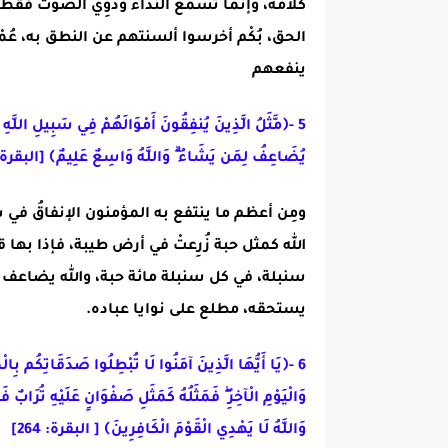
كلامه، وإنما تسمع النداء ودَوِيَّ الصوت فقط.
الحق، بُكْم أخرسوا ألسنتهم عن النطق به، عُم
ينفعهم
5
-
﴿
مَّثَلُ الَّذِينَ يُنفِقُونَ أَمْوَالَهُمْ فِي سَبِيلِ اللَّهِ كَ
يُضَاعِفُ لِمَن يَشَاءُ ۗ وَاللَّهُ وَاسِعٌ عَلِيمٌ﴾
[البقرة: 61
ومِن أعظم ما ينتفع به المؤمنون الإنفاقُ في
الله كمثل حبة زُرِعتْ في أرض طيبة، فإذا ب
سنبلة، في كل سنبلة مائة حبة، والله يضاعف
يستحقه، مطلع على نوايا عباده.
6
-
﴿يَا أَيُّهَا الَّذِينَ آمَنُوا لَا تُبْطِلُوا صَدَقَاتِكُم بِالْمَ
وَالْيَوْمِ الْآخِرِ ۖ فَمَثَلُهُ كَمَثَلِ صَفْوَانٍ عَلَيْهِ تُرَابٌ ف
وَاللَّهُ لَا يَهْدِي الْقَوْمَ الْكَافِرِينَ﴾
[ البقرة: 264]