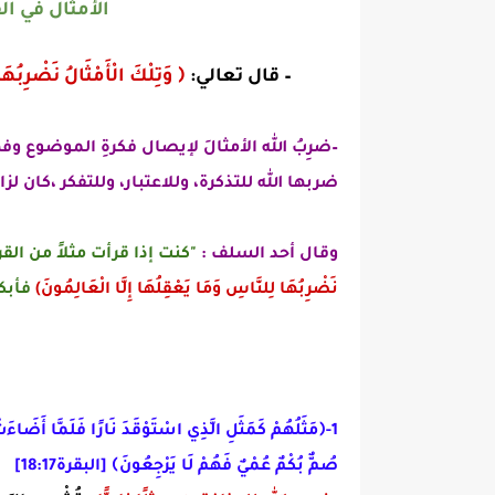
الأمثال في الق
– قال تعالي:
﴿ وَتِلْكَ الْأَمْثَالُ نَضْرِبُهَا 
–ضرِبُ الله
الأمثالَ لإيصال فكرةِ الموضوع وفه
ضربها الله للتذكرة، وللاعتبار، وللتفكر ،كان ل
وقال أحد السلف :
"
كنت
إذا قرأت مثلاً من ال
نَضْرِبُهَا لِلنَّاسِ وَمَا يَعْقِلُهَا إِلَّا الْعَالِمُونَ)
فأبك
1
-
﴿
مَثَلُهُمْ كَمَثَلِ الَّذِي اسْتَوْقَدَ نَارًا فَلَمَّا أَضَاءَت
صُمٌّ بُكْمٌ عُمْيٌ فَهُمْ لَا يَرْجِعُونَ
﴾
[البقرة18:17]