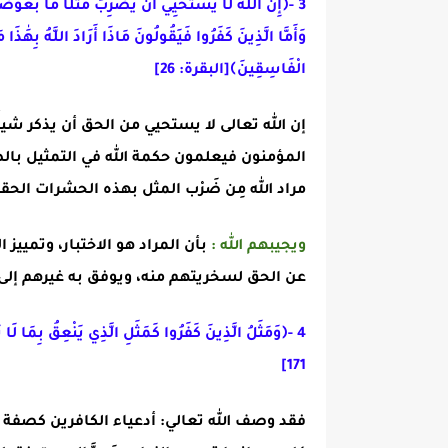
3
-
﴿إِنَّ اللَّهَ لَا يَسْتَحْيِي أَن يَضْرِبَ مَثَلًا مَّا بَعُوضَةً 
وَأَمَّا الَّذِينَ كَفَرُوا فَيَقُولُونَ مَاذَا أَرَادَ اللَّهُ بِهَٰذَا مَ
الْفَاسِقِينَ﴾
[البقرة: 26]
إن الله تعالى لا يستحيي من الحق أن يذكر شيئًا م
المؤمنون فيعلمون حكمة الله في التمثيل بالصغ
مراد الله مِن ضَرْب المثل بهذه الحشرات الحق
ويجيبهم الله :
بأن المراد هو الاختبار، وتمييز 
عن الحق لسخريتهم منه، ويوفق به غيرهم إلى مزي
4
-
﴿
وَمَثَلُ الَّذِينَ كَفَرُوا كَمَثَلِ الَّذِي يَنْعِقُ بِمَا لَا 
171]
فقد وصف الله تعالي: أدعياء الكافرين كصفة ا