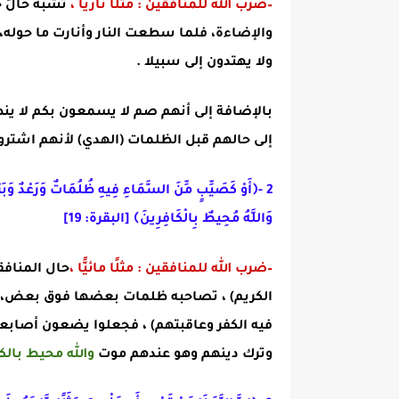
–ضرب الله للمنافقين : مثلًا ناريًّا ،
تُشْبه حالَ
والإضاءة، فلما سطعت النار وأنارت ما حوله،
ولا يهتدون إلى سبيلا .
بالإضافة إلى أنهم صم لا يسمعون بكم لا ينط
إلى حالهم قبل الظلمات (الهدي)
لأنهم اشترو
2
-
﴿
أَوْ كَصَيِّبٍ مِّنَ السَّمَاءِ فِيهِ ظُلُمَاتٌ وَرَعْدٌ وَبَ
وَاللَّهُ مُحِيطٌ بِالْكَافِرِينَ
﴾
[البقرة: 19]
–
ضرب الله للمنافقين : مثلًا مائيًّ
ا
،
حال المنافق
الكريم) ، تصاحبه ظلمات بعضها فوق بعض، م
فيه الكفر وعاقبتهم) ، فجعلوا يضعون أصابع
وترك دينهم وهو عندهم موت
والله محيط بالك