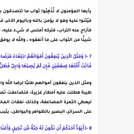
يأيها المؤمنون لا تُذْهِبُوا ثواب ما تتصدقون ب
فيُثنوا عليه وهو لا يؤمن بالله وباليوم الآخر
فأزاح عنه التراب، فتركه أملس لا شيء عليه، 
شيئًا من الثواب على ما أنفقوه ، والله لا يوفق
7
-
﴿ وَمَثَلُ الَّذِينَ يُنفِقُونَ أَمْوَالَهُمُ ابْتِغَاءَ مَرْضَاتِ 
فَآتَتْ أُكُلَهَا ضِعْفَيْنِ فَإِن لَّمْ يُصِبْهَا وَابِلٌ فَطَلٌّ 
ومثل الذين ينفقون أموالهم طلبًا لرضا الله 
طيبة هطلت عليه أمطار غزيرة، فتضاعفت ثمرات
ليعطي الثمرة المضاعفة، وكذلك نفقات المخلصين 
على السرائر، البصير بالظواهر والبواطن، يثيب
8
-
﴿أَيَوَدُّ أَحَدُكُمْ أَن تَكُونَ لَهُ جَنَّةٌ مِّن نَّخِيلٍ وَأَعْ