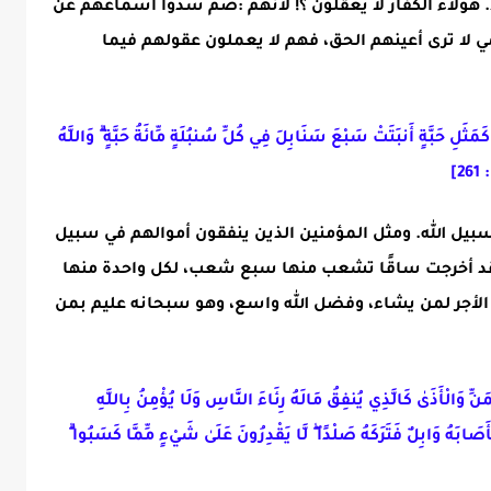
 هؤلاء الكفار لا يعقلون ؟! لانهم :صُمٌّ سدُّوا أسماعهم عن
ْي لا ترى أعينهم الحق، فهم لا يعملون عقولهم فيما
مَثَلِ حَبَّةٍ أَنبَتَتْ سَبْعَ سَنَابِلَ فِي كُلِّ سُنبُلَةٍ مِّائَةُ حَبَّةٍ ۗ وَاللَّهُ
2]
 سبيل الله. ومثل المؤمنين الذين ينفقون أموالهم في سبيل
ها قد أخرجت ساقًا تشعب منها سبع شعب، لكل واحدة منها
 الأجر لمن يشاء، وفضل الله واسع، وهو سبحانه عليم بمن
نِّ وَالْأَذَىٰ كَالَّذِي يُنفِقُ مَالَهُ رِئَاءَ النَّاسِ وَلَا يُؤْمِنُ بِاللَّهِ
َأَصَابَهُ وَابِلٌ فَتَرَكَهُ صَلْدًا ۖ لَّا يَقْدِرُونَ عَلَىٰ شَيْءٍ مِّمَّا كَسَبُوا ۗ