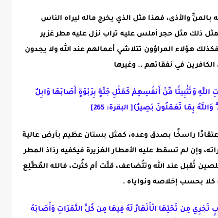
ه بالمنِّ والأذى، فهذا مثل الذي يخرج ماله ليراه الناس
، فمثل ذلك مثل حجر أملس عليه تراب نزل عليه مطر غزير
فكذلك هؤلاء المراؤون تتلاشي أعمالهم عند الله ولا يجدون
 الكافرين في نفقاتهم .. وغيرها
اللَّهِ وَتَثْبِيتًا مِّنْ أَنفُسِهِمْ كَمَثَلِ جَنَّةٍ بِرَبْوَةٍ أَصَابَهَا وَابِلٌ
ۗ وَاللَّهُ بِمَا تَعْمَلُونَ بَصِيرٌ﴾
[ البقرة: 265]
واعتقادًا راسخًا بصدق وعده، كمثل بستان عظيم بأرض عالية
ه، وإن لم تسقط عليه الأمطار الغزيرة فيكفيه رذاذ المطر
تُقبل عند الله وتتُضاعف، قلَّت أم كثُرت، فالله المُطَّلِع
 كلا بحسب إخلاصه ونواياه .
نَابٍ تَجْرِي مِن تَحْتِهَا الْأَنْهَارُ لَهُ فِيهَا مِن كُلِّ الثَّمَرَاتِ وَأَصَابَهُ