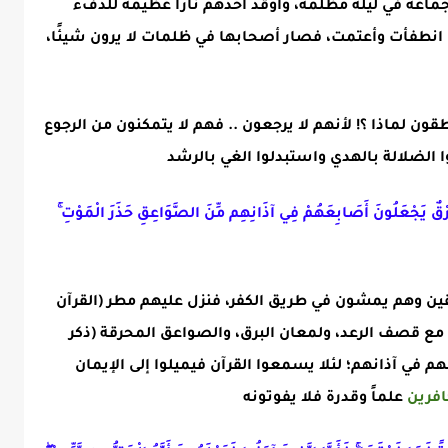
 جماعة في ليلة مظلمة، وأوقد أحدهم نارًا عظيمة للدفء
 انطفأت وأعتمت، فصار أصحابها في ظلمات لا يرون شيئًا،
قون لماذا ؟! لأنهم
لا يرجعون .. فهم لا يتمكنون من الرجوع
ا الضلالة بالهدي واستبدلوا الغي بالرشد
رْقٌ يَجْعَلُونَ أَصَابِعَهُمْ فِي آذَانِهِم مِّنَ الصَّوَاعِقِ حَذَرَ الْمَوْتِ ۚ
ين وهم يمشون في طريق الكفر، فنزل عليهم مطر (القرآن
ع قصف الرعد، ولمعان البرق، والصواعق المحرقة (ذكر
هم في آذانهم؛
لئلا يسمعوا القرآن فيميلوا إلى الإيمان
افرين
علماً وقدرة فلا يفوتونه