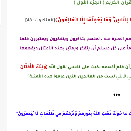
رآن الكريم ( الجزء الأول )
لِلنَّاسِ ۖ وَمَا يَعْقِلُهَا إِلَّا
الْعَالِمُونَ﴾
:
[
العنكبوت
43
]
م العبرة منه ،
لعلهم يتذكرون ويتفكرون ويعتبرون فلما
زاماً على كل مسلم أن يتفكر ويعتبر بهذه الأمثال ويفهمها
قرآن فلم أفهمه بكيت على نفسي لقول الله
(وَتِلْكَ الْأَمْثَالُ
ي لأنني لست من العالمين الذين عرفوا هذه الأمثلة"
♦
♦
♦
ْ مَا حَوْلَهُ ذَهَبَ اللَّهُ بِنُورِهِمْ وَتَرَكَهُمْ فِي ظُلُمَاتٍ لَّا يُبْصِرُونَ*