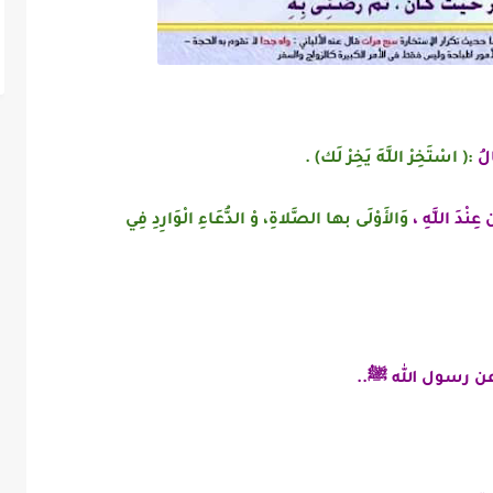
لُ
:( اسْتَخِرْ اللَّهَ يَخِرْ لَك) .
عِنْدَ اللَّهِ ،
وَالأَوْلَى بها الصَّلاةِ، وْ الدُّعَاءِ الْوَارِدِ فِي
ن رسول الله
ﷺ..