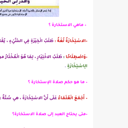
– ماهي الاستخارة ؟
–الاسْتِخَارَةُ لُغَةً :
طَلَبُ الْخِيَرَةِ فِي الشَّيْءِ ، يُقَا
–وَاصْطِلَاحًا
:
طَلَبُ الاخْتِيَارِ ،
لِمَا هُوَ الْمُخْتَارُ من 
الِاسْتِخَارَةِ
.
– ما هو حكم صلاة الإستخارة ؟
– أَجْمَعَ الْعُلَمَاءُ
عَلَى أَنَّ الاسْتِخَارَةَ ، هي سُنَّةٌ
ع
–متى يحتاج العبد إلى صلاة الاستخارة؟