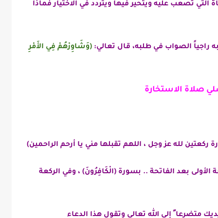
اة التي تصعب عليه ويتحير فيها و
يتردد في الاختيار فماذا
ه راجياً الصواب في طلبه، قال تعالي:
(
وَشَاوِرْهُمْ فِي الأَمْرِ
ي صلاة الاستخارة
ركعتين لله عز وجل ، اللهم تقبلها مني يا أرحم الراحمين)
 الأولى بعد الفاتحة .. بسورة (الْكَافِرُونَ) ، وفي الركعة
ديك متضرعا ً إلى الله تعالي وتقول هذا الدعاء