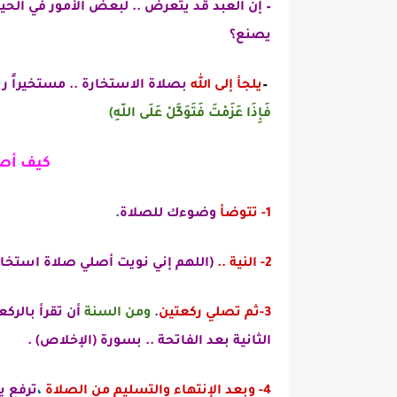
– إن العبد قد يتعرض .. لبعض الأمور في الحي
يصنع؟
–
يلجأ إلى الله
بصلاة الاستخارة ..
مستخيراً رب
فَإِذَا عَزَمْتَ فَتَوَكَّلْ عَلَى اللّهِ)
كيف أصل
1- تتوضأ
وضوءك للصلاة
.
2- النية ..
(اللهم إني نويت أصلي صلاة استخارة 
3-ثم تصلي ركعتين
.
ومن السنة
أن تقرأ بالركعة
الثانية بعد الفاتحة .. بسورة (الإخلاص) .
4- وبعد الإنتهاء والتسليم من الصلاة
،
ترفع ي