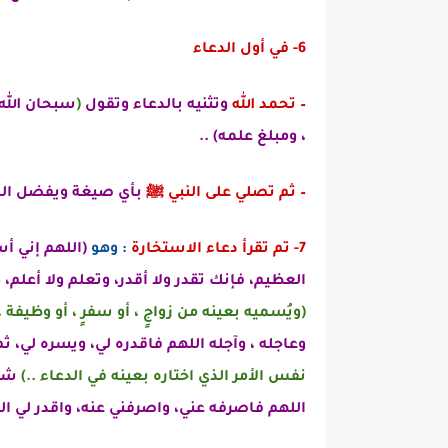
6- في أول الدعاء
– تحمد
الله
وتثنيه بالدعاء وتقول
(
سبحان الله 
، ومبلغ علمه) ..
– ثم تصلي على النبي
ﷺ
ب
أي صيغة
ويفضل الصل
7- تم تقرأ دعاء الاستخارة
:
وهو
(
اللهم إني 
العظيم، فإنك تقدر ولا أقدر، وتعلم ولا أعلم، 
(ويُسميه بعينه من زواجٍ ، أو سفرٍ ، أو وظيفة ،
وعاجله ، وآجله اللهم فاقدره لي، ويسره لي، ثم
نفس
الأمر الذي اختاره بعينه في الدعاء ..)
شرّ
اللهم فاصرفه عني، واصرفني عنه، واقدر لي ال